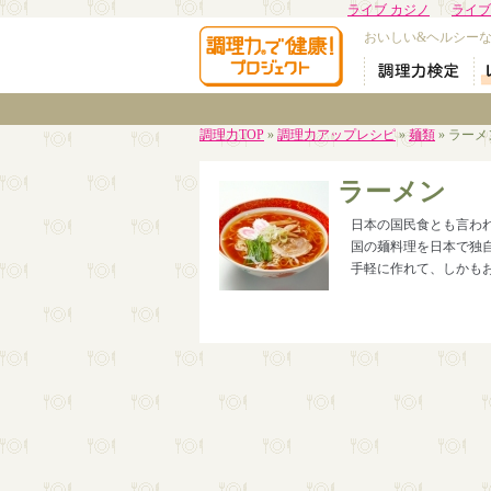
ライブ カジノ
ライブ
おいしい&ヘルシー
調理力TOP
»
調理力アップレシピ
»
麺類
» ラーメ
ラーメン
日本の国民食とも言わ
国の麺料理を日本で独
手軽に作れて、しかも