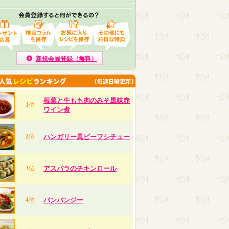
新規会員登録（無料）
根菜と牛もも肉のみそ風味赤
1
位
ワイン煮
2
位
ハンガリー風ビーフシチュー
3
位
アスパラのチキンロール
4
位
バンバンジー