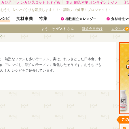
 カジノ
オンカジ スロット おすすめ
本人 確認 不要 オンライン カジノ
オ
なおうちゴハンづくりを応援します！！:～調理力で健康！プロジェクト～
ようこそ
ゲスト
さん
新規会員登録
ログイン
ン
れ、熱烈なファンも多いラーメン。実は、れっきとした日本食。中
自にアレンジし、現在のラーメンに進化したそうです。おうちでも
おいしいレシピをご紹介しています。