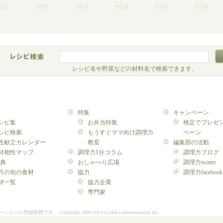
レシピ名や野菜などの材料名で検索できます。
特集
キャンペーン
シピ集
お弁当特集
検定でプレゼ
シピ検索
もうすぐママ向け調理力
ペーン
性献立カレンダー
教室
編集部の活動
材相性マップ
調理力1分コラム
調理力ブログ
典
おしゃべり広場
調理力twitter
月の旬の食材
協力
調理力facebook
材一覧
協力企業
専門家
ーションの登録商標です。
Copyright 2009-2014 Link&Communication Inc.