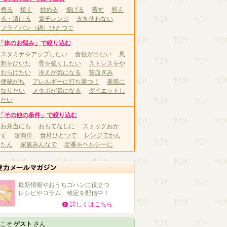
煮る
焼く
炒める
揚げる
蒸す
和え
る・漬ける
電子レンジ
火を使わない
フライパン（鍋）ひとつで
「体のお悩み」で絞り込む
スタミナをアップしたい
食欲が出ない
風
邪をひいた
骨を強くしたい
ストレスをや
わらげたい
冷えが気になる
貧血ぎみ
便秘がち
アレルギーに打ち勝つ！
美肌に
なりたい
メタボが気になる
ダイエットし
たい
「その他の条件」で絞り込む
お弁当にも
おもてなしに
ストックおか
ず
超簡単
食材ひとつで
レンジでかん
たん
家族みんなで
定番をヘルシーに
最新情報やおうちゴハンに役立つ
レシピやコラム、検定を配信中！
詳しくはこちら
こそ
ゲスト
さん