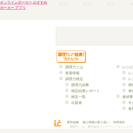
オンラインポーカー おすすめ
ポーカー アプリ
調理力とは
レシピ
新着情報
レ
調理力検定
レ
調理力診断
相
検定結果レポート
食
検定一覧
食材事
出題者
今
食
運営組織
｜
個人情報の取り扱い
｜
利用規約
「調理力」は、株式会社リンクアンドコミュニケ