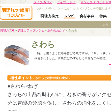
ライブ カジノ
ライブ カジノ
オンカジ スロット お
おいしい&ヘルシーなおうちゴハンづくりを応援します
よう
調理力TOP
»
調理力アップレシピ
»
魚介のおかず
» さわら
さわら
「鰆」と書くように春を告げる魚ですが、「サ」（狭い
命名されました。青魚にはめずらしく白身なのが特徴。
( さわらと相性の良い食材 )
●さわら×ねぎ
さわらの上品な味わいに、ねぎの香りがアク
分は胃酸の分泌を促し、さわらの消化をよく