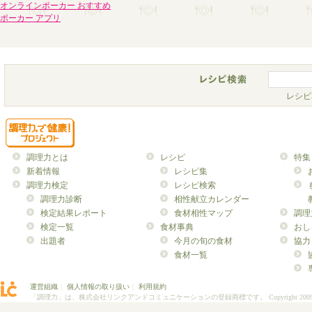
オンラインポーカー おすすめ
ポーカー アプリ
レシピ
調理力とは
レシピ
特集
新着情報
レシピ集
調理力検定
レシピ検索
調理力診断
相性献立カレンダー
検定結果レポート
食材相性マップ
調理
検定一覧
食材事典
おし
出題者
今月の旬の食材
協力
食材一覧
運営組織
｜
個人情報の取り扱い
｜
利用規約
「調理力」は、株式会社リンクアンドコミュニケーションの登録商標です。
Copyright 200