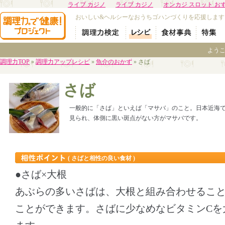
ライブ カジノ
ライブ カジノ
オンカジ スロット お
おいしい&ヘルシーなおうちゴハンづくりを応援します
よう
調理力TOP
»
調理力アップレシピ
»
魚介のおかず
» さば
さば
一般的に「さば」といえば「マサバ」のこと。日本近海で
見られ、体側に黒い斑点がない方がマサバです。
( さばと相性の良い食材 )
●さば×大根
あぶらの多いさばは、大根と組み合わせるこ
ことができます。さばに少なめなビタミンCを