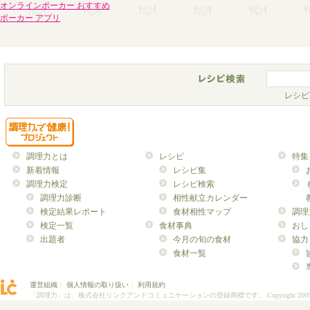
オンラインポーカー おすすめ
ポーカー アプリ
レシピ
調理力とは
レシピ
特集
新着情報
レシピ集
調理力検定
レシピ検索
調理力診断
相性献立カレンダー
検定結果レポート
食材相性マップ
調理
検定一覧
食材事典
おし
出題者
今月の旬の食材
協力
食材一覧
運営組織
｜
個人情報の取り扱い
｜
利用規約
「調理力」は、株式会社リンクアンドコミュニケーションの登録商標です。
Copyright 200