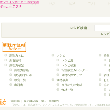
オンラインポーカー おすすめ
ポーカー アプリ
レシピ
調理力とは
レシピ
特集
新着情報
レシピ集
調理力検定
レシピ検索
調理力診断
相性献立カレンダー
検定結果レポート
食材相性マップ
調理
検定一覧
食材事典
おし
出題者
今月の旬の食材
協力
食材一覧
運営組織
｜
個人情報の取り扱い
｜
利用規約
「調理力」は、株式会社リンクアンドコミュニケーションの登録商標です。
Copyright 200