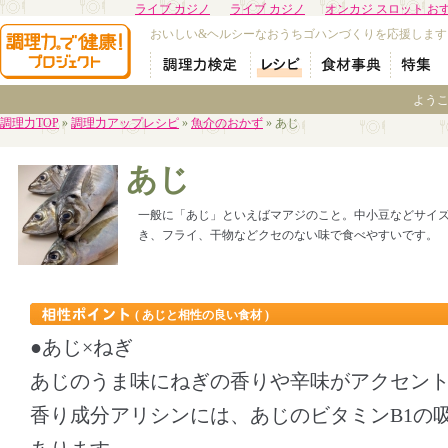
ライブ カジノ
ライブ カジノ
オンカジ スロット お
おいしい&ヘルシーなおうちゴハンづくりを応援します
よう
調理力TOP
»
調理力アップレシピ
»
魚介のおかず
» あじ
あじ
一般に「あじ」といえばマアジのこと。中小豆などサイ
き、フライ、干物などクセのない味で食べやすいです。
( あじと相性の良い食材 )
●あじ×ねぎ
あじのうま味にねぎの香りや辛味がアクセン
香り成分アリシンには、あじのビタミンB1の