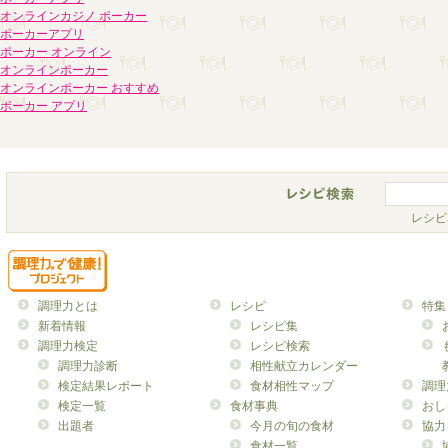
オンラインカジノ ポーカー
ポーカーアプリ
ポーカー オンライン
オンラインポーカー
オンラインポーカー おすすめ
ポーカー アプリ
レシピ
調理力とは
レシピ
特集
新着情報
レシピ集
調理力検定
レシピ検索
調理力診断
相性献立カレンダー
検定結果レポート
食材相性マップ
調理
検定一覧
食材事典
おし
出題者
今月の旬の食材
協力
食材一覧