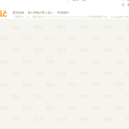
運営組織
｜
個人情報の取り扱い
｜
利用規約
「調理力」は、株式会社リンクアンドコミュニケーションの登録商標です。
Copyright 200