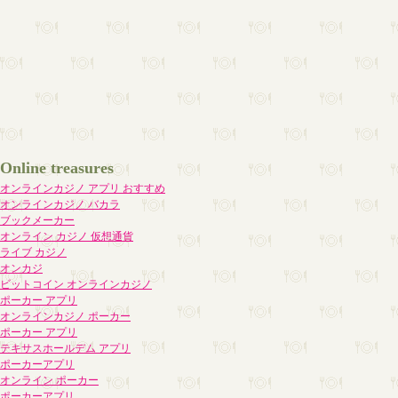
Online treasures
オンラインカジノ アプリ おすすめ
オンラインカジノ バカラ
ブックメーカー
オンライン カジノ 仮想通貨
ライブ カジノ
オンカジ
ビットコイン オンラインカジノ
ポーカー アプリ
オンラインカジノ ポーカー
ポーカー アプリ
テキサスホールデム アプリ
ポーカーアプリ
オンライン ポーカー
ポーカーアプリ