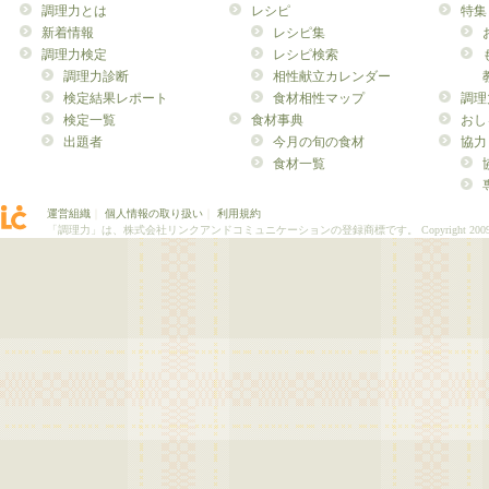
調理力とは
レシピ
特集
新着情報
レシピ集
調理力検定
レシピ検索
調理力診断
相性献立カレンダー
検定結果レポート
食材相性マップ
調理
検定一覧
食材事典
おし
出題者
今月の旬の食材
協力
食材一覧
運営組織
｜
個人情報の取り扱い
｜
利用規約
「調理力」は、株式会社リンクアンドコミュニケーションの登録商標です。
Copyright 200