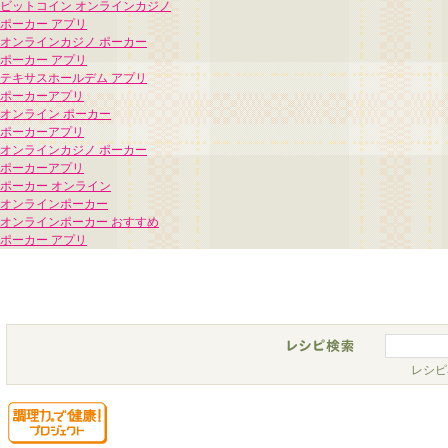
ビットコイン オンラインカジノ
ポーカー アプリ
オンラインカジノ ポーカー
ポーカー アプリ
テキサスホールデム アプリ
ポーカーアプリ
オンライン ポーカー
ポーカーアプリ
オンラインカジノ ポーカー
ポーカーアプリ
ポーカー オンライン
オンラインポーカー
オンラインポーカー おすすめ
ポーカー アプリ
レシピ