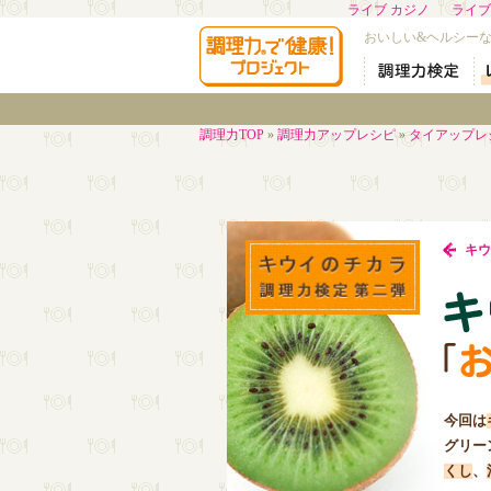
ライブ カジノ
ライブ
おいしい&ヘルシー
調理力TOP
»
調理力アップレシピ
»
タイアップレ
キウ
今回は
グリー
くし
、