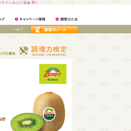
ンラインカジノ 出金 早い
ヘルプ
らか