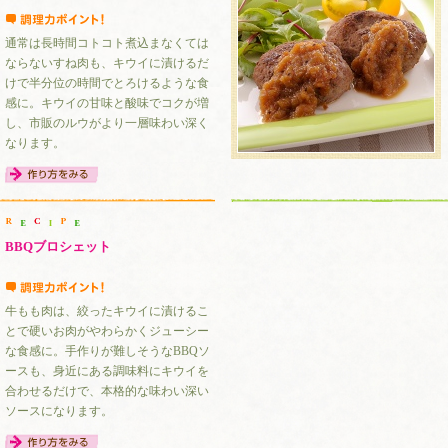
通常は長時間コトコト煮込まなくては
ならないすね肉も、キウイに漬けるだ
けで半分位の時間でとろけるような食
感に。キウイの甘味と酸味でコクが増
し、市販のルウがより一層味わい深く
なります。
BBQブロシェット
牛もも肉は、絞ったキウイに漬けるこ
とで硬いお肉がやわらかくジューシー
な食感に。手作りが難しそうなBBQソ
ースも、身近にある調味料にキウイを
合わせるだけで、本格的な味わい深い
ソースになります。