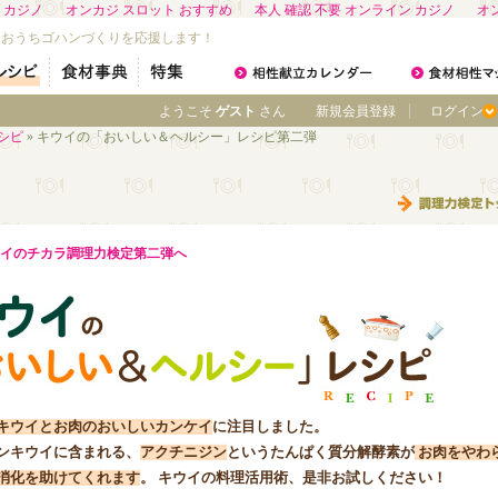
 カジノ
オンカジ スロット おすすめ
本人 確認 不要 オンライン カジノ
オ
なおうちゴハンづくりを応援します！
ようこそ
ゲスト
さん
新規会員登録
ログイン
シピ
» キウイの「おいしい＆ヘルシー」レシピ第二弾
イのチカラ調理力検定第二弾へ
キウイとお肉のおいしいカンケイ
に注目しました。
ンキウイに含まれる、
アクチニジン
というたんぱく質分解酵素が
お肉をやわ
消化を助けてくれます
。 キウイの料理活用術、是非お試しください！