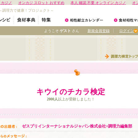
 カジノ
オンカジ スロット おすすめ
本人 確認 不要 オンライン カジノ
オ
:～調理力で健康！プロジェクト～
ようこそ
ゲスト
さん
新規会員登録
ログイン
キウイのチカラ検定
2000人
以上が受験しました！
ゼスプリインターナショナルジャパン株式会社×調理力編集部