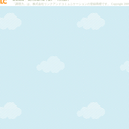
「調理力」は、株式会社リンクアンドコミュニケーションの登録商標です。
Copyright 200