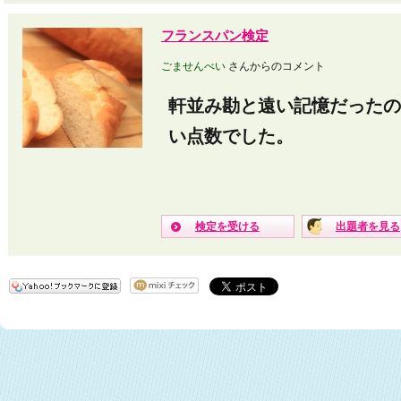
フランスパン検定
ごませんべい
さんからのコメント
軒並み勘と遠い記憶だったの
い点数でした。
検定を受ける
出題者を見る