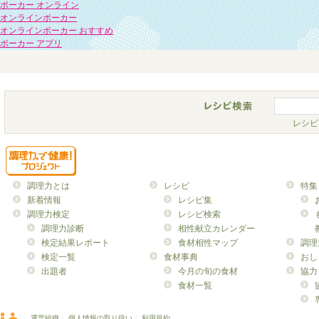
ポーカー オンライン
オンラインポーカー
オンラインポーカー おすすめ
ポーカー アプリ
レシピ
調理力とは
レシピ
特集
新着情報
レシピ集
調理力検定
レシピ検索
調理力診断
相性献立カレンダー
検定結果レポート
食材相性マップ
調理
検定一覧
食材事典
おし
出題者
今月の旬の食材
協力
食材一覧
運営組織
｜
個人情報の取り扱い
｜
利用規約