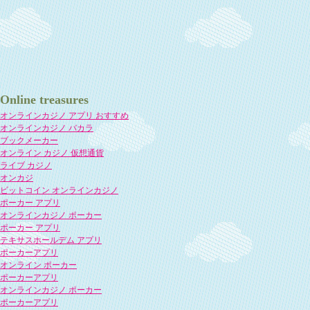
Online treasures
オンラインカジノ アプリ おすすめ
オンラインカジノ バカラ
ブックメーカー
オンライン カジノ 仮想通貨
ライブ カジノ
オンカジ
ビットコイン オンラインカジノ
ポーカー アプリ
オンラインカジノ ポーカー
ポーカー アプリ
テキサスホールデム アプリ
ポーカーアプリ
オンライン ポーカー
ポーカーアプリ
オンラインカジノ ポーカー
ポーカーアプリ