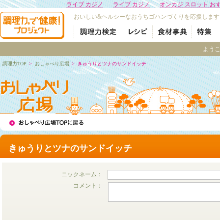
ライブ カジノ
ライブ カジノ
オンカジ スロット お
おいしい&ヘルシーなおうちゴハンづくりを応援します
よう
調理力TOP
>
おしゃべり広場
>
きゅうりとツナのサンドイッチ
きゅうりとツナのサンドイッチ
ニックネーム：
コメント：