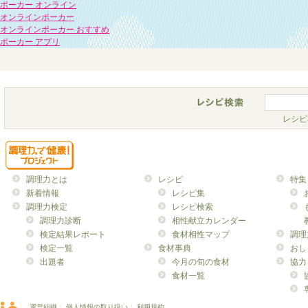
ポーカー オンライン
オンラインポーカー
オンラインポーカー おすすめ
ポーカー アプリ
レシピ
調理力とは
レシピ
特集
新着情報
レシピ集
調理力検定
レシピ検索
調理力診断
相性献立カレンダー
検定結果レポート
食材相性マップ
調理
検定一覧
食材事典
おし
出題者
今月の旬の食材
協力
食材一覧
運営組織
｜
個人情報の取り扱い
｜
利用規約