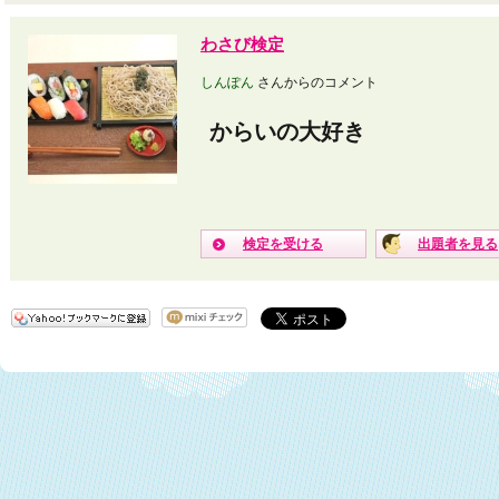
わさび検定
しんぽん
さんからのコメント
からいの大好き
検定を受ける
出題者を見る