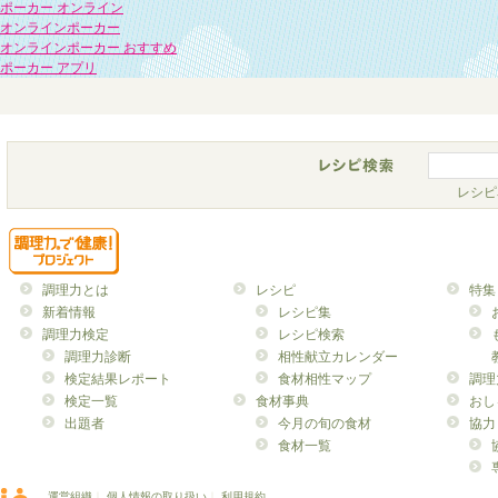
ポーカー オンライン
オンラインポーカー
オンラインポーカー おすすめ
ポーカー アプリ
レシピ
調理力とは
レシピ
特集
新着情報
レシピ集
調理力検定
レシピ検索
調理力診断
相性献立カレンダー
検定結果レポート
食材相性マップ
調理
検定一覧
食材事典
おし
出題者
今月の旬の食材
協力
食材一覧
運営組織
｜
個人情報の取り扱い
｜
利用規約