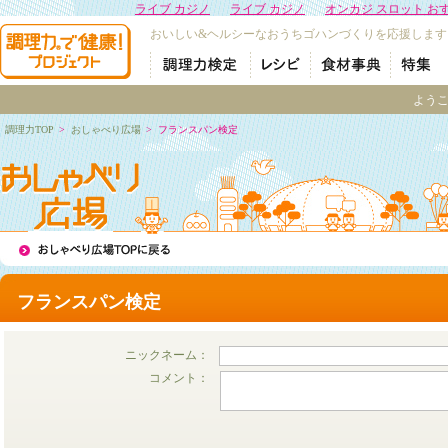
ライブ カジノ
ライブ カジノ
オンカジ スロット お
おいしい&ヘルシーなおうちゴハンづくりを応援します
よう
調理力TOP
>
おしゃべり広場
>
フランスパン検定
フランスパン検定
ニックネーム：
コメント：