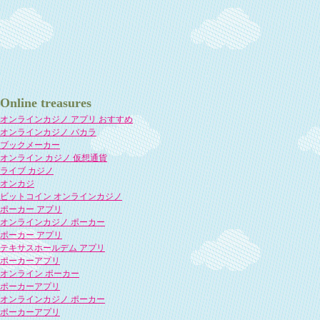
Online treasures
オンラインカジノ アプリ おすすめ
オンラインカジノ バカラ
ブックメーカー
オンライン カジノ 仮想通貨
ライブ カジノ
オンカジ
ビットコイン オンラインカジノ
ポーカー アプリ
オンラインカジノ ポーカー
ポーカー アプリ
テキサスホールデム アプリ
ポーカーアプリ
オンライン ポーカー
ポーカーアプリ
オンラインカジノ ポーカー
ポーカーアプリ