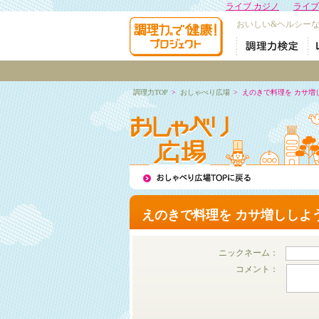
ライブ カジノ
ライブ
おいしい&ヘルシー
調理力TOP
>
おしゃべり広場
>
えのきで料理を カサ増
えのきで料理を カサ増ししよ
ニックネーム：
コメント：