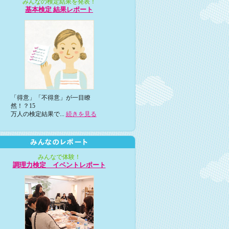
みんなの検定結果を発表！
基本検定 結果レポート
「得意」「不得意」が一目瞭
然！？15
万人の検定結果で...
続きを見る
みんなで体験！
調理力検定 イベントレポート