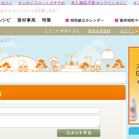
 カジノ
オンカジ スロット おすすめ
本人 確認 不要 オンライン カジノ
オ
なおうちゴハンづくりを応援します！
ようこそ
ゲスト
さん
新規会員登録
ログイン
ししよう
う