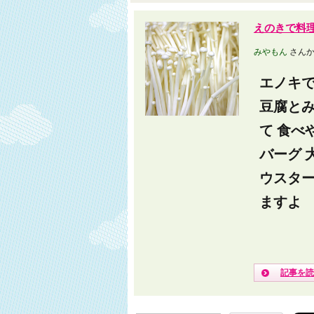
えのきで料理
みやもん
さんか
エノキで
豆腐と
て 食べ
バーグ 
ウスタ
ますよ
記事を読