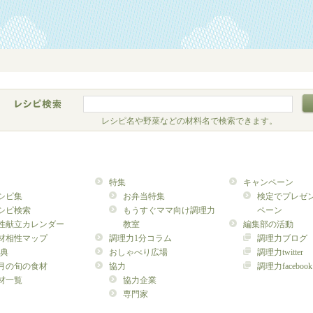
レシピ名や野菜などの材料名で検索できます。
特集
キャンペーン
シピ集
お弁当特集
検定でプレゼ
シピ検索
もうすぐママ向け調理力
ペーン
性献立カレンダー
教室
編集部の活動
材相性マップ
調理力1分コラム
調理力ブログ
典
おしゃべり広場
調理力twitter
月の旬の食材
協力
調理力facebook
材一覧
協力企業
専門家