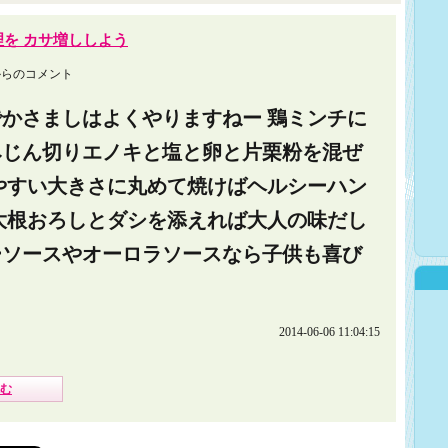
を カサ増ししよう
らのコメント
かさましはよくやりますねー 鶏ミンチに
みじん切りエノキと塩と卵と片栗粉を混ぜ
やすい大きさに丸めて焼けばヘルシーハン
大根おろしとダシを添えれば大人の味だし
ーソースやオーロラソースなら子供も喜び
2014-06-06 11:04:15
む