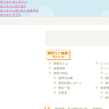
ポーカー オンライン
オンラインポーカー
オンラインポーカー おすすめ
ポーカー アプリ
調理力とは
レシピ
新着情報
レ
調理力検定
レ
調理力診断
相
検定結果レポート
食
検定一覧
食材事
出題者
今
食
運営組織
｜
個人情報の取り扱い
｜
利用規約