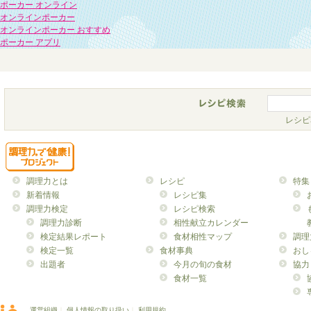
ポーカー オンライン
オンラインポーカー
オンラインポーカー おすすめ
ポーカー アプリ
レシピ
調理力とは
レシピ
特集
新着情報
レシピ集
調理力検定
レシピ検索
調理力診断
相性献立カレンダー
検定結果レポート
食材相性マップ
調理
検定一覧
食材事典
おし
出題者
今月の旬の食材
協力
食材一覧
運営組織
｜
個人情報の取り扱い
｜
利用規約