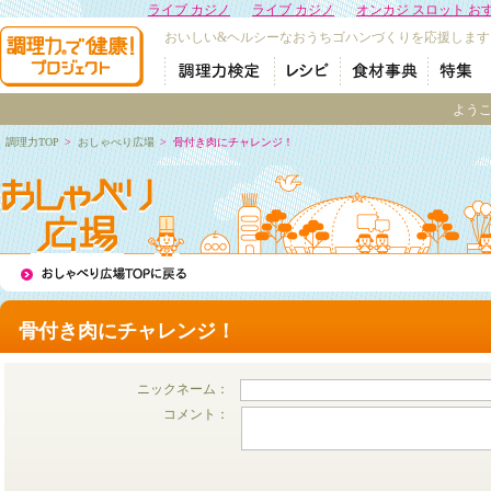
ライブ カジノ
ライブ カジノ
オンカジ スロット お
おいしい&ヘルシーなおうちゴハンづくりを応援します
よう
調理力TOP
>
おしゃべり広場
>
骨付き肉にチャレンジ！
骨付き肉にチャレンジ！
ニックネーム：
コメント：