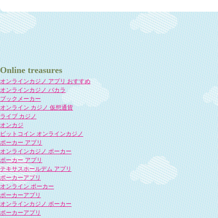
Online treasures
オンラインカジノ アプリ おすすめ
オンラインカジノ バカラ
ブックメーカー
オンライン カジノ 仮想通貨
ライブ カジノ
オンカジ
ビットコイン オンラインカジノ
ポーカー アプリ
オンラインカジノ ポーカー
ポーカー アプリ
テキサスホールデム アプリ
ポーカーアプリ
オンライン ポーカー
ポーカーアプリ
オンラインカジノ ポーカー
ポーカーアプリ