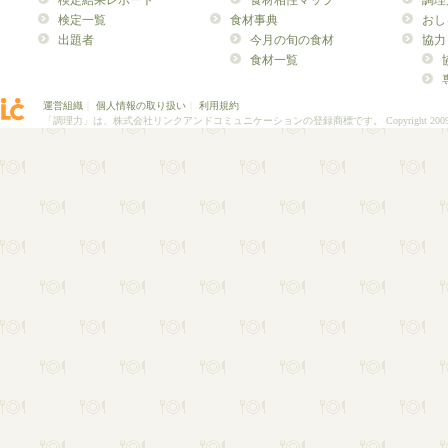
検定結果レポート
食材相性マップ
調理
検定一覧
食材事典
おし
出題者
今月の旬の食材
協力
食材一覧
運営組織
｜
個人情報の取り扱い
｜
利用規約
「調理力」は、株式会社リンクアンドコミュニケーションの登録商標です。
Copyright 200