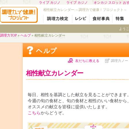
ライブ カジノ
ライブ カジノ
オンカジ スロット お
相性献立カレンダー:～調理力で健康！プロジェクト～
よう
調理力TOP
»
ヘルプ
» 相性献立カレンダー
友だちに教える
調理力ノー
相性献立カレンダー
毎日、相性を基調とした献立を見ることができます
今週の旬の食材と、旬の食材と相性のいい食材から
オススメの献立を皆様に提供いたします。
こちら
からどうぞ。