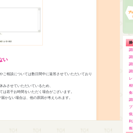
操
調
調
ない
調
調
やご相談については数日間中に返答させていただいており
レ
相
休みさせていただいているため、
ては若干お時間をいただく場合がございます。
食
が届かない場合は、他の原因が考えられます。
調
プ
個
利
推