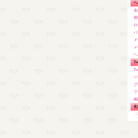
ヘ
会
登
ロ
パ
メ
メ
ヘ
T
T
ツ
プ
フ
画
生
「