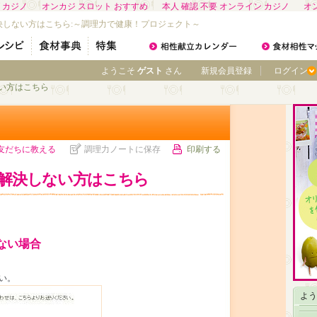
 カジノ
オンカジ スロット おすすめ
本人 確認 不要 オンライン カジノ
オ
決しない方はこちら:～調理力で健康！プロジェクト～
ようこそ
ゲスト
さん
新規会員登録
ログイン
ない方はこちら
友だちに教える
調理力ノートに保存
印刷する
解決しない方はこちら
ない場合
い。
よう