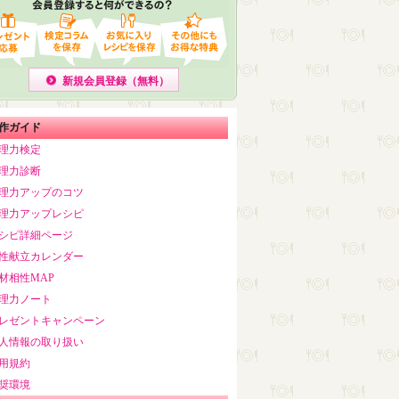
新規会員登録（無料）
作ガイド
理力検定
理力診断
理力アップのコツ
理力アップレシピ
シピ詳細ページ
性献立カレンダー
材相性MAP
理力ノート
レゼントキャンペーン
人情報の取り扱い
用規約
奨環境