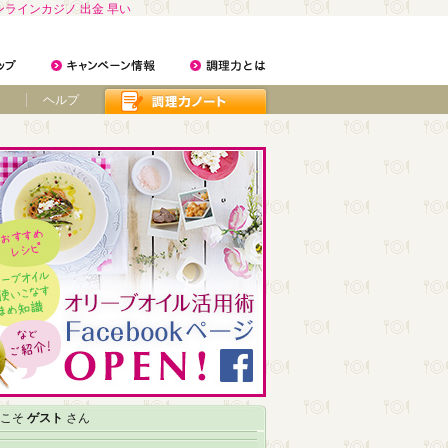
ンラインカジノ 出金 早い
ヘルプ
こそ
ゲスト
さん