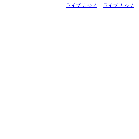
ライブ カジノ
ライブ カジノ