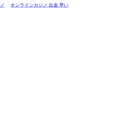
ジノ
オンラインカジノ 出金 早い