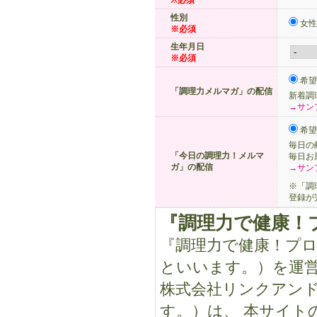
※必須
性別
女性
※必須
生年月日
※必須
希望
「調理力メルマガ」の配信
新着調
→サン
希望
毎日の
「今日の調理力！メルマ
毎日お
ガ」の配信
→サン
※「調
登録が
『調理力で健康！
『調理力で健康！プ
といいます。）を運
株式会社リンクアン
す。）は、 本サイト