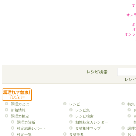
３． 弊社は原則とし
オ
（氏名、住所、電話
オン
三者に開示しないも
ポ
たは第三者に不利益
オ
オンラ
はユーザーによる本
諸機関に通知する事
４． 弊社は、法令に
求められた場合、情
５． 以下の限られた
レシピ
除いた情報を開示す
* 弊社のパートナ
調理力とは
レシピ
特集
弊社のサービスを説
新着情報
レシピ集
* ユーザーに対し
調理力検定
レシピ検索
調理力診断
相性献立カレンダー
にターゲットを絞っ
検定結果レポート
食材相性マップ
調理
* 統計分析の為
検定一覧
食材事典
おし