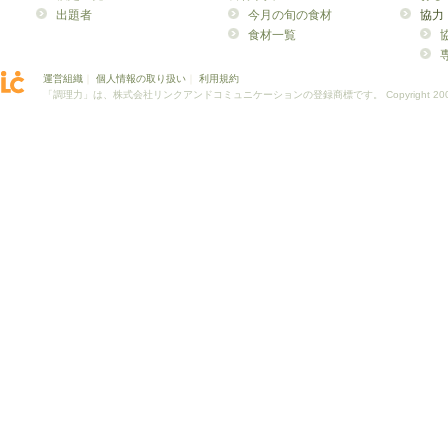
出題者
今月の旬の食材
協力
* 収集開示の必要
食材一覧
６． ユーザーは、本
運営組織
｜
個人情報の取り扱い
｜
利用規約
たは第三者との間の
「調理力」は、株式会社リンクアンドコミュニケーションの登録商標です。
Copyright 20
事項（文章、口頭に
弊社に対して開示す
第３条 ユーザーの
ユーザーが以下に該
は禁止します。
* 公序良俗に反す
* 犯罪的行為に結
* 他のユーザーま
許権・実用新案権・
い）を侵害する行為
* 他のユーザーま