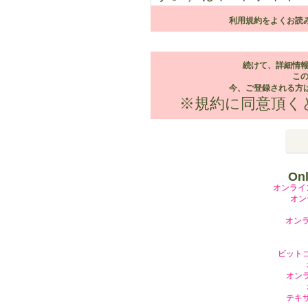
（以下「本規約」と
利用規約をよくお読
第１条 本規約等
１．本規約において
続けて、詳細情
サービスをご利用さ
こ
今、ご登録される
２．弊社は本規約を
※規約に同意頂く
ます。また改訂され
ユーザーに対して適
いては、サイト上ある
Onl
第２条 登録情報
オンライ
オン
１． ユーザーが、本
オンラ
する登録情報のすべ
とします。
ビット
２． 住所、電話番号
オン
ーは速やかに所定の
テキ