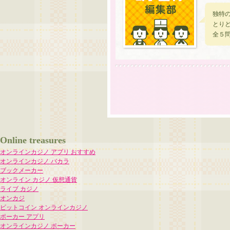
独特
とり
全５
Online treasures
オンラインカジノ アプリ おすすめ
オンラインカジノ バカラ
ブックメーカー
オンライン カジノ 仮想通貨
ライブ カジノ
オンカジ
ビットコイン オンラインカジノ
ポーカー アプリ
オンラインカジノ ポーカー