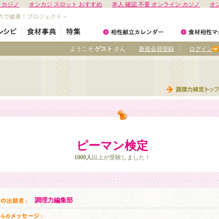
 カジノ
オンカジ スロット おすすめ
本人 確認 不要 オンライン カジノ
オ
力で健康！プロジェクト～
ようこそ
ゲスト
さん
新規会員登録
ログイン
ピーマン検定
1000人
以上が受験しました！
調理力編集部