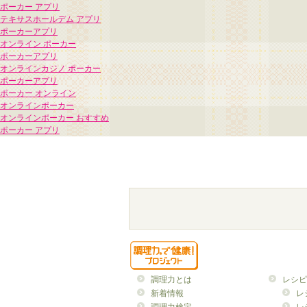
ポーカー アプリ
テキサスホールデム アプリ
ポーカーアプリ
オンライン ポーカー
ポーカーアプリ
オンラインカジノ ポーカー
ポーカーアプリ
ポーカー オンライン
オンラインポーカー
オンラインポーカー おすすめ
ポーカー アプリ
調理力とは
レシピ
新着情報
レ