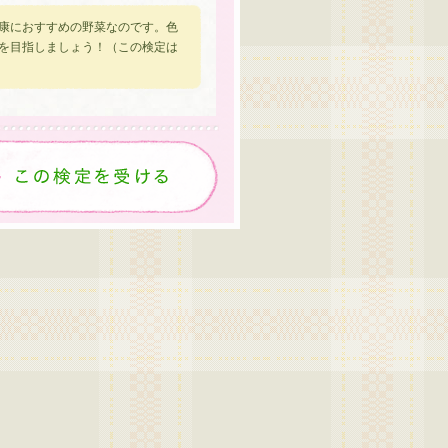
康におすすめの野菜なのです。色
を目指しましょう！（この検定は