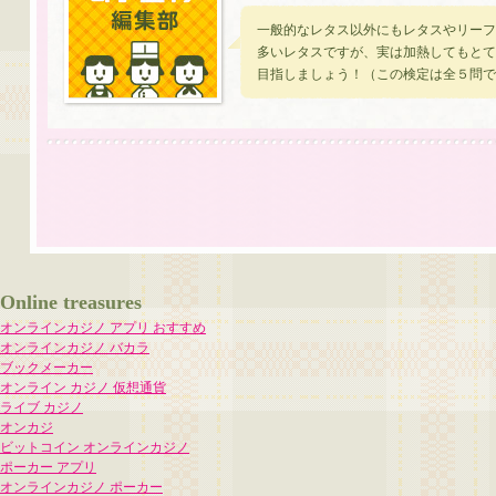
一般的なレタス以外にもレタスやリーフ
多いレタスですが、実は加熱してもとて
目指しましょう！（この検定は全５問で
Online treasures
オンラインカジノ アプリ おすすめ
オンラインカジノ バカラ
ブックメーカー
オンライン カジノ 仮想通貨
ライブ カジノ
オンカジ
ビットコイン オンラインカジノ
ポーカー アプリ
オンラインカジノ ポーカー