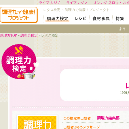
ライブ カジノ
ライブ カジノ
オンカジ スロット お
レタス検定:～調理力で健康！プロジェクト～
よう
調理力TOP
»
調理力検定
» レタス検定
1000
調理力編集部