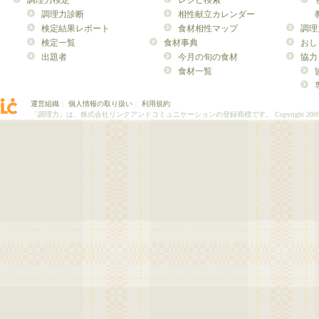
調理力検定
レシピ検索
調理力診断
相性献立カレンダー
検定結果レポート
食材相性マップ
調理
検定一覧
食材事典
おし
出題者
今月の旬の食材
協力
食材一覧
運営組織
｜
個人情報の取り扱い
｜
利用規約
「調理力」は、株式会社リンクアンドコミュニケーションの登録商標です。
Copyright 200