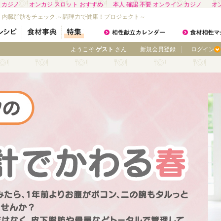
 カジノ
オンカジ スロット おすすめ
本人 確認 不要 オンライン カジノ
オ
・内臓脂肪をチェック:～調理力で健康！プロジェクト～
ようこそ
ゲスト
さん
新規会員登録
ログイン