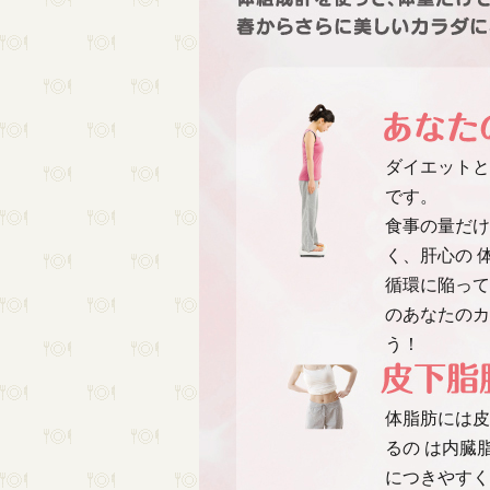
ダイエットと
です。
食事の量だけ
く、肝心の 
循環に陥って
のあなたのカ
う！
体脂肪には皮
るの は内臓
につきやすく