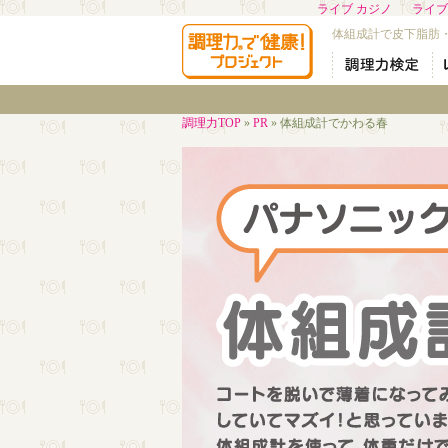
ライブ カジノ
ライブ
体組成計で皮下脂肪
調理力TOP
»
PR
» 体組成計でかわる春