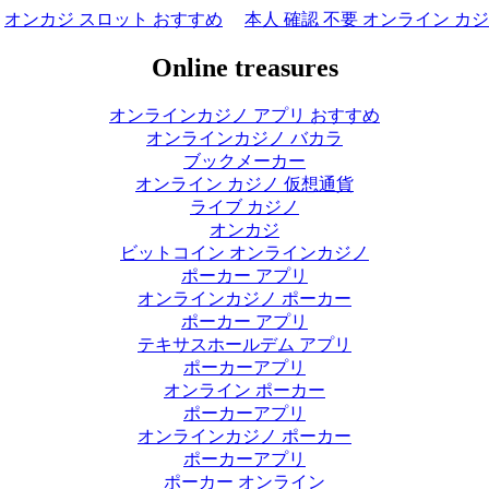
オンカジ スロット おすすめ
本人 確認 不要 オンライン カ
Online treasures
オンラインカジノ アプリ おすすめ
オンラインカジノ バカラ
ブックメーカー
オンライン カジノ 仮想通貨
ライブ カジノ
オンカジ
ビットコイン オンラインカジノ
ポーカー アプリ
オンラインカジノ ポーカー
ポーカー アプリ
テキサスホールデム アプリ
ポーカーアプリ
オンライン ポーカー
ポーカーアプリ
オンラインカジノ ポーカー
ポーカーアプリ
ポーカー オンライン