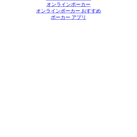
オンラインポーカー
オンラインポーカー おすすめ
ポーカー アプリ