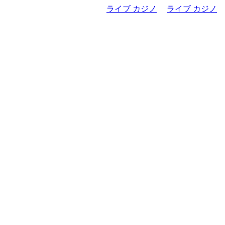
ライブ カジノ
ライブ カジノ