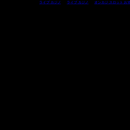
ライブ カジノ
ライブ カジノ
オンカジ スロット お